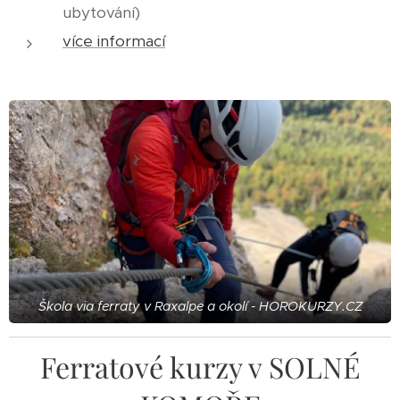
ubytování)
více informací
Škola via ferraty v Raxalpe a okolí - HOROKURZY.CZ
Ferratové kurzy v SOLNÉ