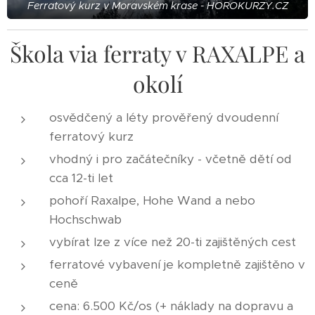
Ferratový kurz v Moravském krase - HOROKURZY.CZ
Škola via ferraty v RAXALPE a
okolí
osvědčený a léty prověřený dvoudenní
ferratový kurz
vhodný i pro začátečníky - včetně dětí od
cca 12-ti let
pohoří Raxalpe, Hohe Wand a nebo
Hochschwab
vybírat lze z více než 20-ti zajištěných cest
ferratové vybavení je kompletně zajištěno v
ceně
cena: 6.500 Kč/os (+ náklady na dopravu a