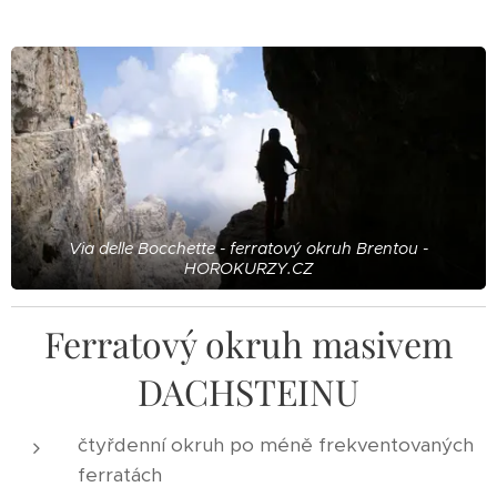
Via delle Bocchette - ferratový okruh Brentou -
HOROKURZY.CZ
Ferratový okruh masivem
DACHSTEINU
čtyřdenní okruh po méně frekventovaných
ferratách