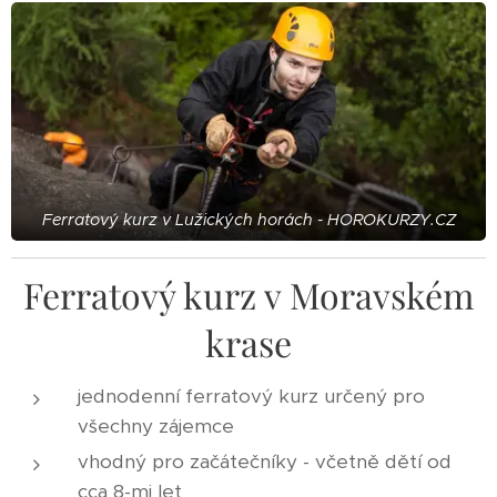
Ferratový kurz v Lužických horách - HOROKURZY.CZ
Ferratový kurz v Moravském
krase
jednodenní ferratový kurz určený pro
všechny zájemce
vhodný pro začátečníky - včetně dětí od
cca 8-mi let