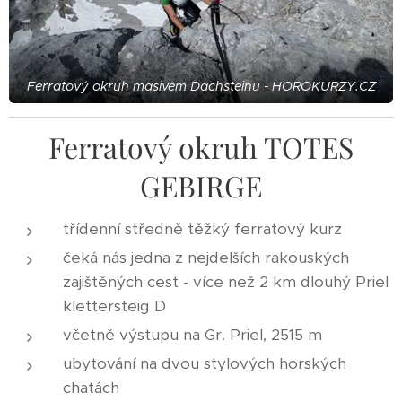
Ferratový okruh masivem Dachsteinu - HOROKURZY.CZ
Ferratový okruh TOTES
GEBIRGE
třídenní středně těžký ferratový kurz
čeká nás jedna z nejdelších rakouských
zajištěných cest - více než 2 km dlouhý Priel
klettersteig D
včetně výstupu na Gr. Priel, 2515 m
ubytování na dvou stylových horských
chatách