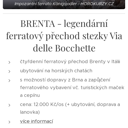
Impozantní ferrata Königsjodler - HOROKURZY.CZ
BRENTA - legendární
ferratový přechod stezky Via
delle Bocchette
čtyřdenní ferratový přechod Brenty v Itálii
ubytování na horských chatách
s možností dopravy z Brna a zapůjčení
ferratového vybavení vč. turistických maček
a cepínu
cena: 12.000 Kč/os (+ ubytování, doprava a
lanovka)
více informací