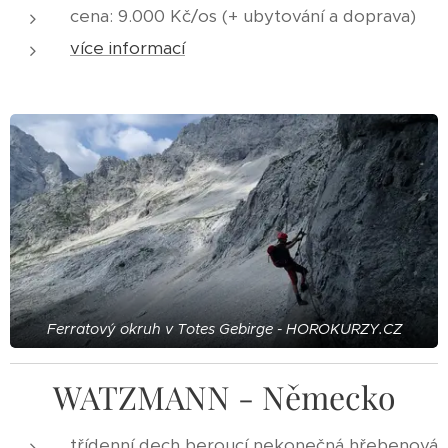
cena: 9.000 Kč/os (+ ubytování a doprava)
více informací
Ferratový okruh v Totes Gebirge - HOROKURZY.CZ
WATZMANN - Německo
třídenní dech beroucí nekonečná hřebenová