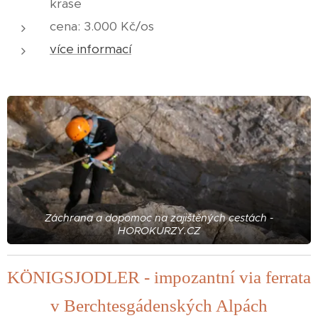
krase
cena: 3.000 Kč/os
více informací
Záchrana a dopomoc na zajištěných cestách -
HOROKURZY.CZ
KÖNIGSJODLER - impozantní via ferrata
v Berchtesgádenských Alpách