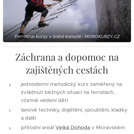
Ferratové kurzy v Solné komoře - HOROKURZY.CZ
Záchrana a dopomoc na
zajištěných cestách
jednodenní metodický kurz zaměřený na
zvládnutí běžných situací na ferratách,
včetně vedení dětí
lanové techniky, dojištění, spouštění, kladky
a další
přírodní areál
Velká Dohoda
v Moravském