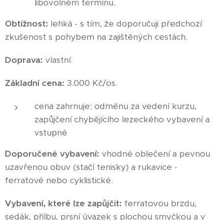
libovolném termínu.
Obtížnost:
lehká - s tím, že doporučuji předchozí
zkušenost s pohybem na zajištěných cestách.
Doprava:
vlastní.
Základní cena:
3.000 Kč/os.
cena zahrnuje: odměnu za vedení kurzu,
zapůjčení chybějícího lezeckého vybavení a
vstupné
Doporučené vybavení:
vhodné oblečení a pevnou
uzavřenou obuv (stačí tenisky) a rukavice -
ferratové nebo cyklistické.
Vybavení, které lze zapůjčit:
ferratovou brzdu,
sedák, přilbu, prsní úvazek s plochou smyčkou a v