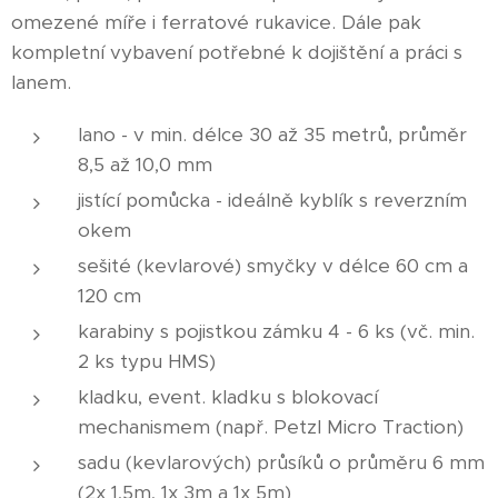
omezené míře i ferratové rukavice. Dále pak
kompletní vybavení potřebné k dojištění a práci s
lanem.
lano - v min. délce 30 až 35 metrů, průměr
8,5 až 10,0 mm
jistící pomůcka - ideálně kyblík s reverzním
okem
sešité (kevlarové) smyčky v délce 60 cm a
120 cm
karabiny s pojistkou zámku 4 - 6 ks (vč. min.
2 ks typu HMS)
kladku, event. kladku s blokovací
mechanismem (např. Petzl Micro Traction)
sadu (kevlarových) průsíků o průměru 6 mm
(2x 1,5m, 1x 3m a 1x 5m)