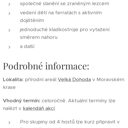
společné slanění se zraněným lezcem
vedení dětí na ferratách s aktivním
dojištěním
jednoduché kladkostroje pro vytažení
směrem nahoru
a další
Podrobné informace:
Lokalita:
přírodní areál
Velká Dohoda
v Moravském
krase
Vhodný termín:
celoročně. Aktuální termíny lze
nalézt v
kalendáři akcí
.
Pro skupiny od 4 hostů lze kurz připravit v