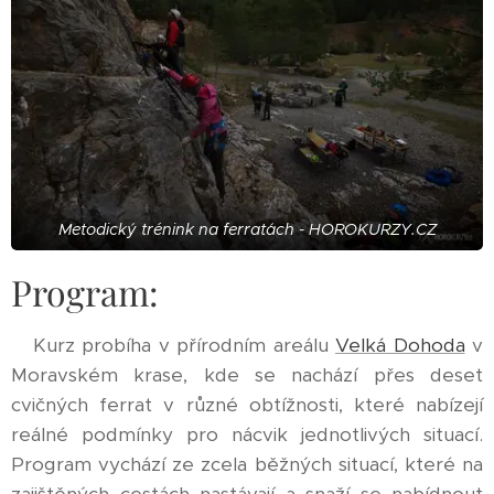
Metodický trénink na ferratách - HOROKURZY.CZ
Program:
Kurz probíha v přírodním areálu
Velká Dohoda
v
Moravském krase, kde se nachází přes deset
cvičných ferrat v různé obtížnosti, které nabízejí
reálné podmínky pro nácvik jednotlivých situací.
Program vychází ze zcela běžných situací, které na
zajištěných cestách nastávají a snaží se nabídnout