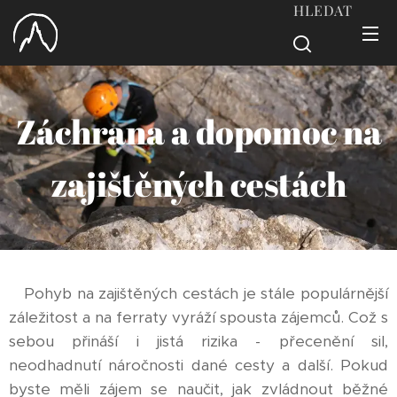
HLEDAT
Záchrana a dopomoc na
zajištěných cestách
Pohyb na zajištěných cestách je stále populárnější
záležitost a na ferraty vyráží spousta zájemců. Což s
sebou přináší i jistá rizika - přecenění sil,
neodhadnutí náročnosti dané cesty a další. Pokud
byste měli zájem se naučit, jak zvládnout běžné