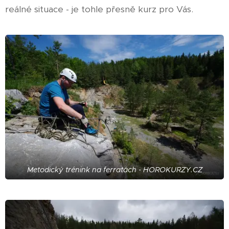
reálné situace - je tohle přesně kurz pro Vás.
Metodický trénink na ferratách - HOROKURZY.CZ