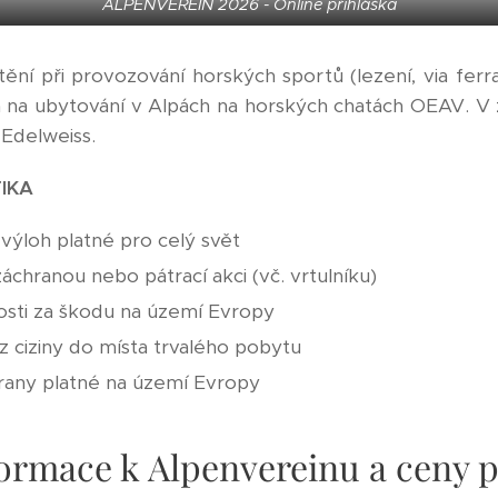
ALPENVEREIN 2026 - Online přihláška
í při provozování horských sportů (lezení, via ferraty
a na ubytování v Alpách na horských chatách OEAV. V za
 Edelweiss.
IKA
 výloh platné pro celý svět
záchranou nebo pátrací akci (vč. vrtulníku)
osti za škodu na území Evropy
 z ciziny do místa trvalého pobytu
hrany platné na území Evropy
ormace k Alpenvereinu a ceny p