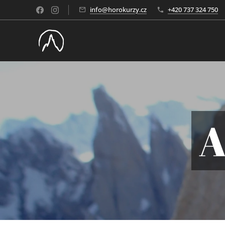
info@horokurzy.cz
+420 737 324 750
A