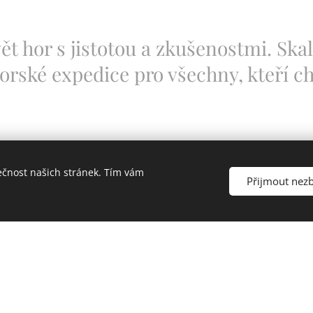
ět hor s jistotou a zkušenostmi. Skaln
horské expedice pro všechny, kteří cht
ečnost našich stránek. Tím vám
L
Přijmout nez
N
ŠKO
AVENÍ
K
CÍ
EX