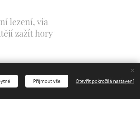
í lezení, via
ějí zažít hory
EZECKÉ KURZY
bytné
Přijmout vše
Otevřít pokročilá nastavení
LA VIA FERRATY
URZY NA SNĚHU
PEDICE a TREKY