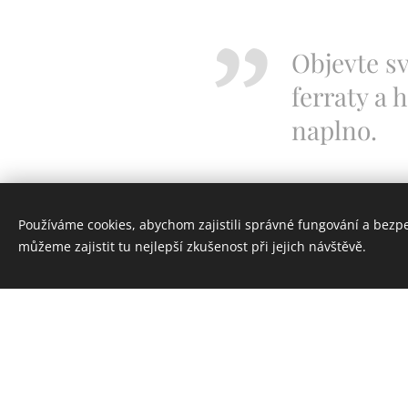
Objevte sv
ferraty a 
naplno.
Používáme cookies, abychom zajistili správné fungování a bezp
REFERENCE
můžeme zajistit tu nejlepší zkušenost při jejich návštěvě.
ALPENVEREI
PŮJČOVNA VYB
KALENDÁŘ AK