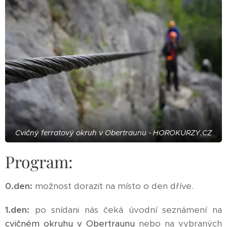
Cvičný ferratový okruh v Obertraunu - HOROKURZY.CZ
Program:
0.den:
možnost dorazit na místo o den dříve.
1.den:
po snídani nás čeká úvodní seznámení na
cvičném okruhu v Obertraunu
nebo na vybraných