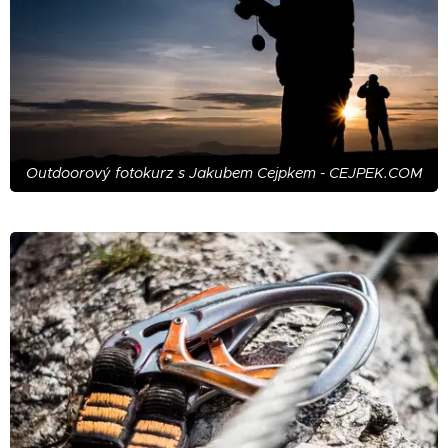
Outdoorový fotokurz s Jakubem Cejpkem - CEJPEK.COM