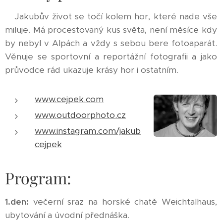
Jakubův život se točí kolem hor, které nade vše
miluje. Má procestovaný kus světa, není měsíce kdy
by nebyl v Alpách a vždy s sebou bere fotoaparát.
Věnuje se sportovní a reportážní fotografii a jako
průvodce rád ukazuje krásy hor i ostatním.
www.cejpek.com
www.outdoorphoto.cz
www.instagram.com/jakub
cejpek
Program:
1.den:
večerní sraz na horské chatě Weichtalhaus,
ubytování a úvodní přednáška.