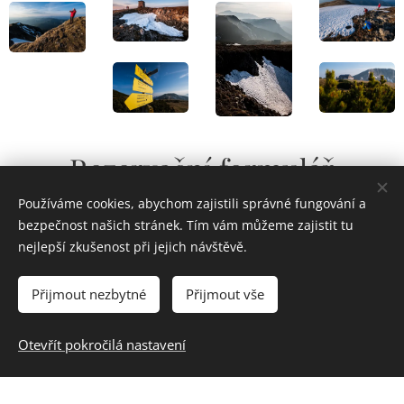
Rezervační formulář
Používáme cookies, abychom zajistili správné fungování a
bezpečnost našich stránek. Tím vám můžeme zajistit tu
Mám zájem o
nejlepší zkušenost při jejich návštěvě.
nezávaznou poptávku / dotaz
přihlášení na kurz
Přijmout nezbytné
Přijmout vše
Jméno a příjmení
Otevřít pokročilá nastavení