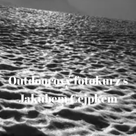
Outdoorový fotokurz s
Jakubem Cejpkem