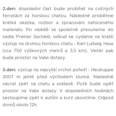
2.den:
dopolední část bude probíhat na cvičných
ferratách za horskou chatou. Následně proběhne
krátká ukázka, rozbor a zpracování nafoceného
materiálu. Po obědě se společně přesuneme do
sedla Preiner Gscheid, odkud se vydáme na kratší
výstup na druhou horskou chatu - Karl Ludwig Haus
(cca 750 výškových metrů a 3,5 km). Večer pak
bude prostor na Vaše dotazy.
3.den:
výstup na nejvyšší vrchol pohoří - Heukuppe
2007 m ještě před východem slunce. Následně
návrat zpět na chatu a snídaně. Poté bude opět
prostor na Vaše dotazy. V dopoledních hodinách
sestoupíme zpět k autům a kurz ukončíme. Odjezd
domů okolo 12h.