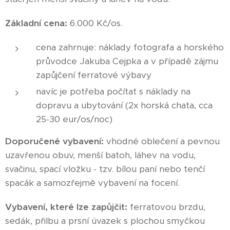
Základní cena:
6.000 Kč/os.
cena zahrnuje: náklady fotografa a horského
průvodce Jakuba Cejpka a v případě zájmu
zapůjčení ferratové výbavy
navíc je potřeba počítat s náklady na
dopravu a ubytování (2x horská chata, cca
25-30 eur/os/noc)
Doporučené vybavení:
vhodné oblečení a pevnou
uzavřenou obuv, menší batoh, láhev na vodu,
svačinu, spací vložku - tzv. bílou paní nebo tenčí
spacák a samozřejmě vybavení na focení.
Vybavení, které lze zapůjčit:
ferratovou brzdu,
sedák, přilbu a prsní úvazek s plochou smyčkou