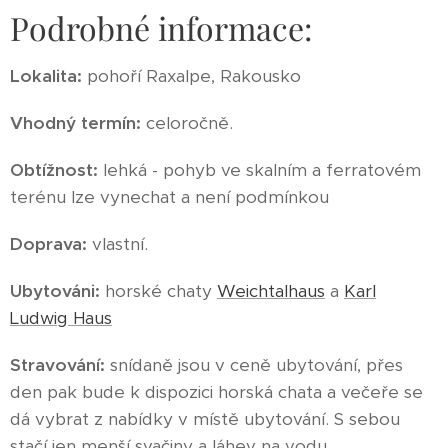
Podrobné informace:
Lokalita:
pohoří Raxalpe, Rakousko
Vhodný termín:
celoročně.
Obtížnost:
lehká - pohyb ve skalním a ferratovém
terénu lze vynechat a není podmínkou
Doprava:
vlastní.
Ubytováni
:
horské chaty
Weichtalhaus
a
Karl
Ludwig Haus
Stravování:
snídaně jsou v ceně ubytování, přes
den pak bude k dispozici horská chata a večeře se
dá vybrat z nabídky v místě ubytování. S sebou
stačí jen menší svačiny a láhev na vodu.