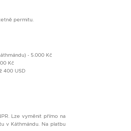
četně permitu.
 Káthmándu) - 5.000 Kč
000 Kč
 až 400 USD
 NPR. Lze vyměnit přímo na
atu v Káthmándu. Na platbu