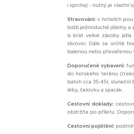
i sprcha) - nutný je vlastní
Stravování:
v hotelích jso
lodži jednoduché jídelny a 
si brát velké zásoby jídl
slivovici. Dále se určitě 
balenou nebo převařenou 
Doporučené vybavení:
fun
do horského terénu (treko
batoh cca 35-45l, sluneční 
léky, čelovku a spacák.
Cestovní doklady:
cestovn
obdržíte po příletu. Doporu
Cestovní pojištění:
podmínko