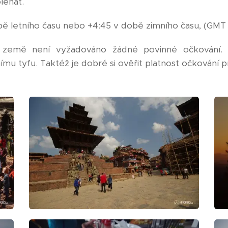
léhat.
ě letního času nebo +4:45 v době zimního času, (GMT
emě není vyžadováno žádné povinné očkování. Do
ímu tyfu. Taktéž je dobré si ověřit platnost očkování pr