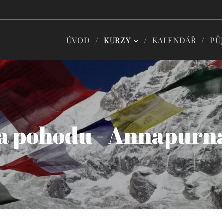
ÚVOD
KURZY
KALENDÁŘ
PŮ
a pohodu - Annapurna