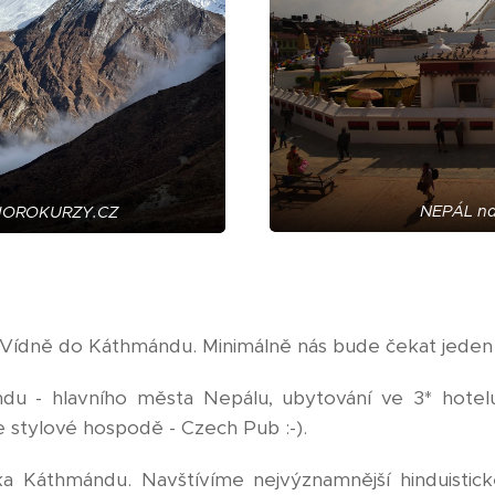
NEPÁL na
 HOROKURZY.CZ
 Vídně do Káthmándu. Minimálně nás bude čekat jeden
du - hlavního města Nepálu, ubytování ve 3* hotelu
 stylové hospodě - Czech Pub :-).
a Káthmándu. Navštívíme nejvýznamnější hinduistick