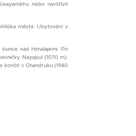
 Swayambhu nebo navštívit
hlídka města. Ubytování v
slunce nad Himálajemi. Po
vesničky Nayapul (1070 m).
e končit v Ghandruku (1940