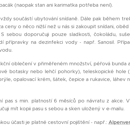
 spacák (naopak stan ani karimatka potřeba není).
u vždy součástí ubytování snídaně. Dále pak během tr
za ceny o něco nižší než u nás si zakoupit snídani, oběd
a. S sebou doporučuji pouze sladkosti, čokoládu, s
hodí přípravky na dezinfekci vody - např. Sanosil. Příp
vodu.
kční oblečení v přiměřeném množství, péřová bunda
vé botasky nebo lehčí pohorky), teleskopické hole (l
brýle, opalovací krém, šátek, čepice a rukavice, láhev 
í pas s min. platností 6 měsíců po návratu z akce.
čuji mít kopii pasu s sebou a sken uložený v e-mailu.
u účasti je platné cestovní pojištění - např.:
Alpenver