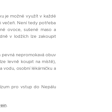
eku je možné využít v každé
 i večeři. Není tedy potřeba
ušené ovoce, sušené maso a
adně v lodžích lze zakoupit
 a pevná nepromokavá obuv
ze levně koupit na místě),
na vodu, osobní lékárničku a
 Vízum pro vstup do Nepálu
ein
.