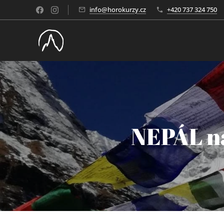
info@horokurzy.cz
+420 737 324 750
NEPÁL n