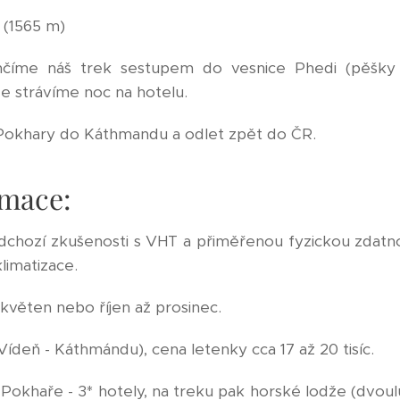
(1565 m)
íme náš trek sestupem do vesnice Phedi (pěšky
 strávíme noc na hotelu.
Pokhary do Káthmandu a odlet zpět do ČR.
mace:
chozí zkušenosti s VHT a přiměřenou fyzickou zdatnos
limatizace.
květen nebo říjen až prosinec.
Vídeň - Káthmándu), cena letenky cca 17 až 20 tisíc.
Pokhaře - 3* hotely, na treku pak horské lodže (dvou