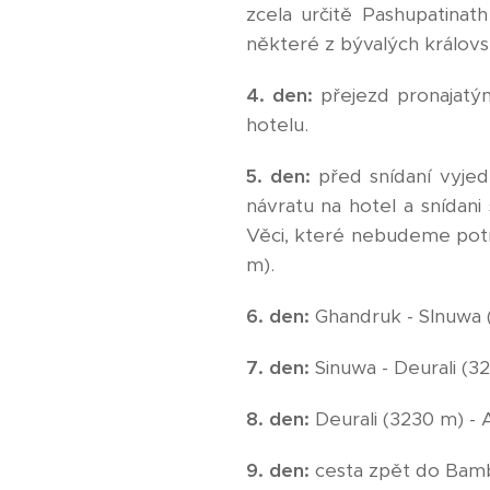
zcela určitě Pashupatina
některé z bývalých králov
4. den:
přejezd pronajatý
hotelu.
5. den:
před snídaní vyjed
návratu na hotel a snídan
Věci, které nebudeme potř
m).
6. den:
Ghandruk - SInuwa 
7. den:
Sinuwa - Deurali (3
8. den:
Deurali (3230 m) -
9. den:
cesta zpět do Bam