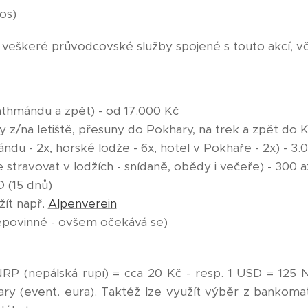
os)
veškeré průvodcovské služby spojené s touto akcí, v
áthmándu a zpět)
- od 17.000 Kč
ty z/na letiště, přesuny do Pokhary, na trek a zpět do
ndu - 2x, horské lodže - 6x, hotel v Pokhaře - 2x) - 3.
ze stravovat v lodžích - snídaně, obědy i večeře) - 300
 (15 dnů)
užít např.
Alpenverein
nepovinné - ovšem očekává se)
RP (nepálská rupí) = cca 20 Kč - resp. 1 USD = 125
olary (event. eura). Taktéž lze využít výběr z bankom