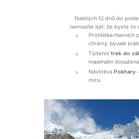
Nabitých 12 dnů do posle
nemusíte bát, že byste to n
Prohlídka hlavních
chrámy, bývalé krá
Týdenní
trek do z
maximální dosažená
Návštěva
Pokhary
-
míru.