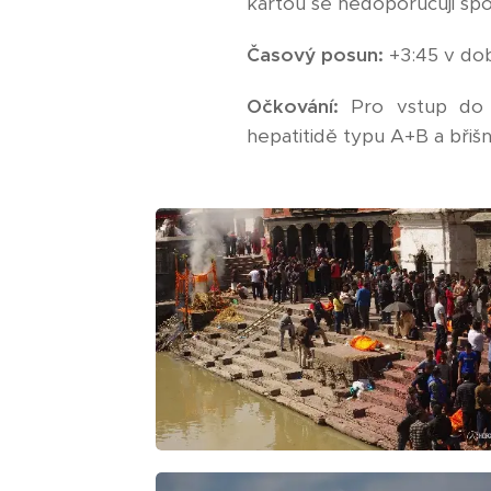
kartou se nedoporučuji spo
Časový posun:
+3:45 v dob
Očkování:
Pro vstup do z
hepatitidě typu A+B a břišn