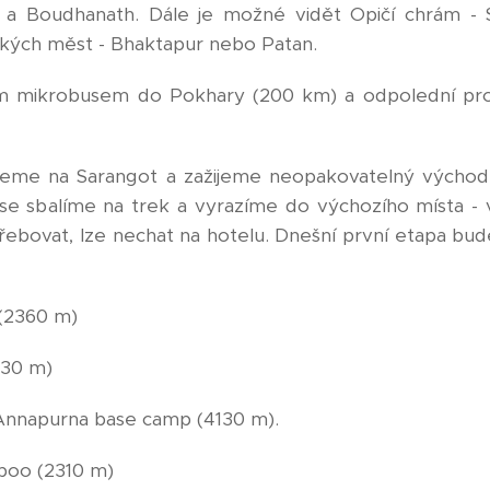
th a Boudhanath. Dále je možné vidět Opičí chrám -
ských měst - Bhaktapur nebo Patan.
m mikrobusem do Pokhary (200 km) a odpolední pro
eme na Sarangot a zažijeme neopakovatelný východ 
i se sbalíme na trek a vyrazíme do výchozího místa - 
ebovat, lze nechat na hotelu. Dnešní první etapa bud
(2360 m)
230 m)
 Annapurna base camp (4130 m).
boo (2310 m)