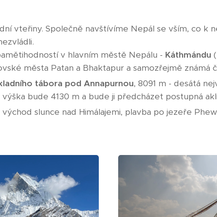
dní vteřiny. Společně navštívíme Nepál se vším, co k 
ezvládli.
 pamětihodností v hlavním městě Nepálu -
Káthmándu
(
lovské města Patan a Bhaktapur a samozřejmě známá č
ákladního tábora pod Annapurnou
, 8091 m - desátá nej
 výška bude 4130 m a bude ji předcházet postupná akl
 východ slunce nad Himálajemi, plavba po jezeře Phe