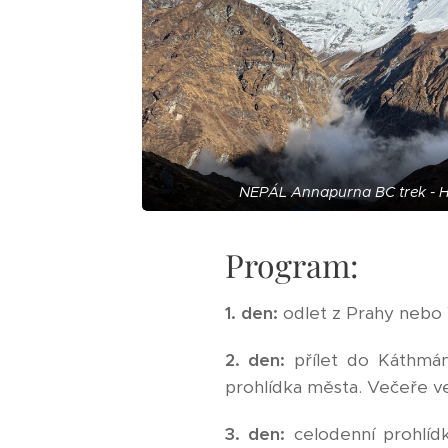
NEPÁL Annapurna BC trek -
Program:
1. den:
odlet z Prahy nebo
2. den:
přílet do Káthmán
prohlídka města. Večeře ve
3. den:
celodenní prohlídk