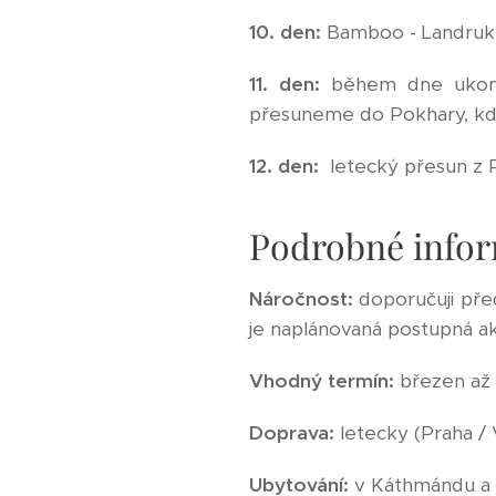
10. den:
Bamboo - Landruk 
11. den:
během dne ukonč
přesuneme do Pokhary, kde
12. den:
letecký přesun z 
Podrobné infor
Náročnost:
doporučuji před
je naplánovaná postupná ak
Vhodný termín:
březen až 
Doprava:
letecky (Praha / 
Ubytování:
v Káthmándu a 