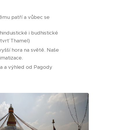
němu patří a vůbec se
hinduistické i budhistické
tvrť Thamel)
vyšší hora na světě. Naše
imatizace.
wa a výhled od Pagody