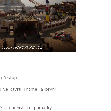
 úvod - HOROKURZY.CZ
 přestup.
 ve čtvrti Thamel a první
é a budhistické památky -