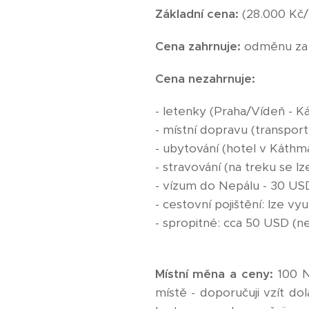
Základní cena:
(28.000 Kč/
Cena zahrnuje:
odměnu za 
Cena nezahrnuje:
- letenky (Praha/Vídeň - K
- místní dopravu (transpor
- ubytování (hotel v Káthmá
- stravování (na treku se l
- vízum do Nepálu - 30 USD
- cestovní pojištění: lze vy
- spropitné: cca 50 USD (
Místní měna a ceny:
100 N
místě - doporučuji vzít d