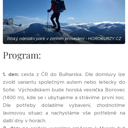
Rilský národní park v zimním provedení - HOROKURZY.CZ
Program:
1. den:
cesta z ČR do Bulharska. Dle domluvy lze
zvolit variantu společným autem nebo letecky do
Sofie. Východiskem bude horská vesnička Borovec
(1400 m), kde se i ubytujeme a strávíme první noc.
Dle potřeby doladíme vybavení, zhodnotíme
lavinovou situaci a nachystáme vše potřebné na
další dny v horách.