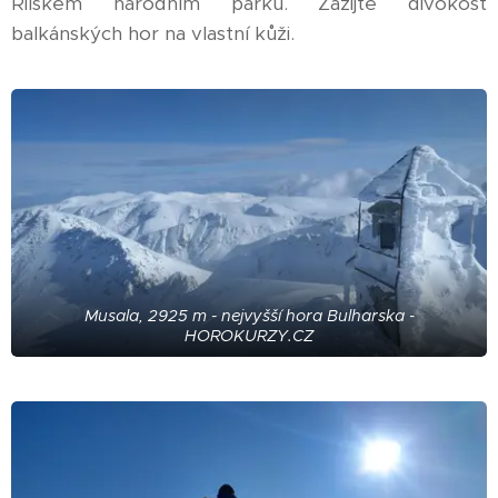
Rilském národním parku. Zažijte divokost
balkánských hor na vlastní kůži.
Musala, 2925 m - nejvyšší hora Bulharska -
HOROKURZY.CZ