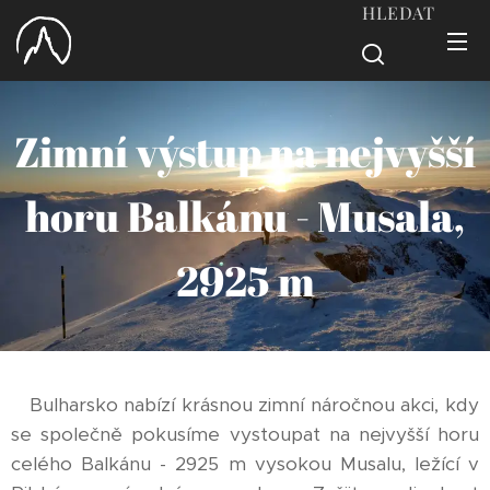
HLEDAT
Zimní výstup na nejvyšší
horu Balkánu - Musala,
2925 m
Bulharsko nabízí krásnou zimní náročnou akci, kdy
se společně pokusíme vystoupat na nejvyšší horu
celého Balkánu - 2925 m vysokou Musalu, ležící v