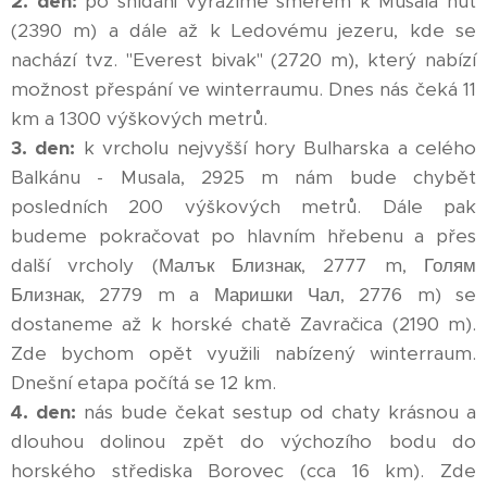
2. den:
po snídani vyrazíme směrem k Musala hut
(2390 m) a dále až k Ledovému jezeru, kde se
nachází tvz. "Everest bivak" (2720 m), který nabízí
možnost přespání ve winterraumu. Dnes nás čeká 11
km a 1300 výškových metrů.
3. den:
k vrcholu nejvyšší hory Bulharska a celého
Balkánu - Musala, 2925 m nám bude chybět
posledních 200 výškových metrů. Dále pak
budeme pokračovat po hlavním hřebenu a přes
další vrcholy (
Малък Близнак, 2777 m, Голям
Близнак, 2779 m a
Маришки Чал, 2776 m) se
dostaneme až k horské chatě Zavračica (2190 m).
Zde bychom opět využili nabízený winterraum.
Dnešní etapa počítá se 12 km.
4. den:
nás bude čekat sestup od chaty krásnou a
dlouhou dolinou zpět do výchozího bodu do
horského střediska Borovec (cca 16 km). Zde